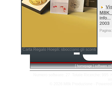
Vi
M8K_
Info...
2003
Pagina
Carta Regalo Hoepli: sbocciano gli sconti
[
homepage
|
software m
Numero software: 27 Totale Ricerche: 995 Hit
vi
© 2026 M8k Produzione - Powere