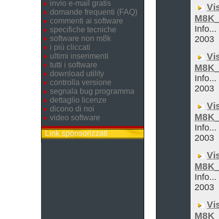
invio e-mail gratis
Vi
domande frequenti (FAQ)
M8K_
commenti ai software
Info...
specifiche tecniche
software non m8k
2003
i più cliccati
Vi
ultimi inserimenti
tutti i software
M8K_
download utility
Info...
controlla versione
2003
segnala bug programma
dettaglio licenze
Vi
dicono di noi
M8K_
video software
Info...
Link sponsorizzati
2003
Vi
M8K_
Info...
2003
Vi
M8K_