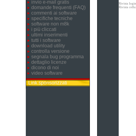
invio e-mail gratis
Rivista logi
domande frequenti (FAQ)
Rivista cel
commenti ai software
specifiche tecniche
software non m8k
i più cliccati
ultimi inserimenti
tutti i software
download utility
controlla versione
segnala bug programma
dettaglio licenze
dicono di noi
video software
Link sponsorizzati