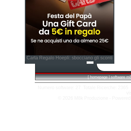
Carta Regalo Hoepli: sbocciano gli sconti
[
homepage
|
software m
Numero software: 27 Totale Ricerche: 2365 Hit
vi
© 2026 M8k Produzione - Powere