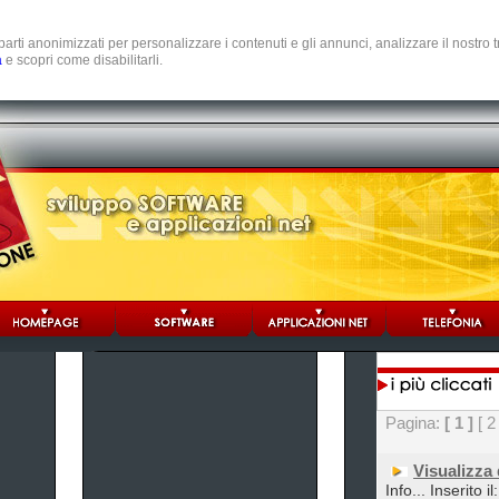
e parti anonimizzati per personalizzare i contenuti e gli annunci, analizzare il nostro
a
e scopri come disabilitarli.
Pagina:
[ 1 ]
[ 2
Visualizza
Info... Inserito i