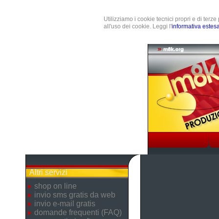
Utilizziamo i cookie tecnici propri e di terz
all'uso dei cookie. Leggi l'
informativa estes
Altri servizi
shop on line
invio sms gratis da web
invio e-mail gratis
domande frequenti (FAQ)