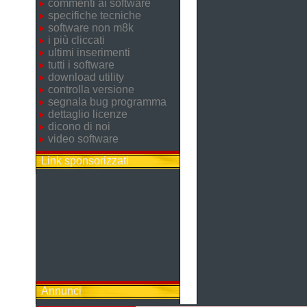
commenti ai software
specifiche tecniche
software non m8k
i più cliccati
ultimi inserimenti
tutti i software
download utility
controlla versione
segnala bug programma
dettaglio licenze
dicono di noi
video software
Link sponsorizzati
Annunci