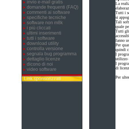
invio e-mail gratis
La reali
domande frequenti (FAQ)
elaboraz
commenti ai software
Tutti i 
specifiche tecniche
si appog
Tali sof
software non m8k
quale pe
i più cliccati
Tutti gl
ultimi inserimenti
accessib
tutti i software
fanno us
download utility
Per quan
controlla versione
quindi c
segnala bug programma
I progr
dettaglio licenze
utilizzo
I progr
dicono di noi
di licen
video software
Per ulte
Link sponsorizzati