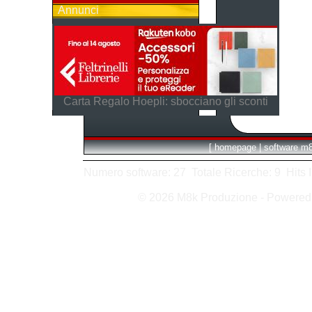
Annunci
Carta Regalo Hoepli: sbocciano gli sconti
[
homepage
|
software m
Numero software: 27 Totale Ricerche: 9 Hits In:
© 2026 M8k Produzione - Powere