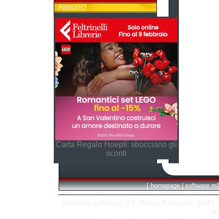
Annunci
Carta Regalo Hoepli: sbocciano gli
sconti
[
homepage
|
software m
Numero software: 27 Totale Ricerche: 2345 Hit
vi