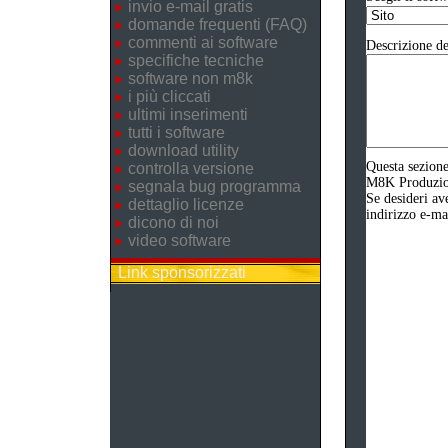
invio e-mail gratis
domande frequenti (FAQ)
commenti ai software
Descrizione de
specifiche tecniche
software non m8k
i più cliccati
ultimi inserimenti
tutti i software
download utility
Questa sezione
controlla versione
M8K Produzione
segnala bug programma
Se desideri av
dettaglio licenze
indirizzo e-ma
dicono di noi
video software
Link sponsorizzati