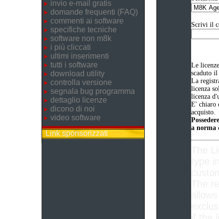
invio e-mail gratis
domande frequenti (FAQ)
commenti ai software
Scrivi il 
specifiche tecniche
software non m8k
i più cliccati
ultimi inserimenti
tutti i software
Le licenz
download utility
scaduto il
La registr
controlla versione
licenza so
segnala bug programma
licenza d'
dettaglio licenze
E' chiaro 
dicono di noi
acquisto.
video software
Possedere
a norma d
Link sponsorizzati
The L
type i
custom
The re
allows
exclus
if the 