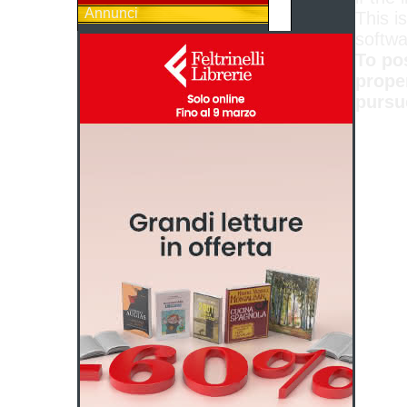
Annunci
This is
softwa
To po
prope
pursu