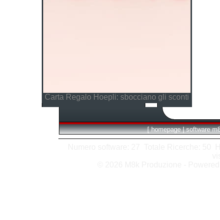
Carta Regalo Hoepli: sbocciano gli sconti
[
homepage
|
software m
Numero software: 27 Totale Ricerche: 50 Hits
vi
© 2026 M8k Produzione - Powere