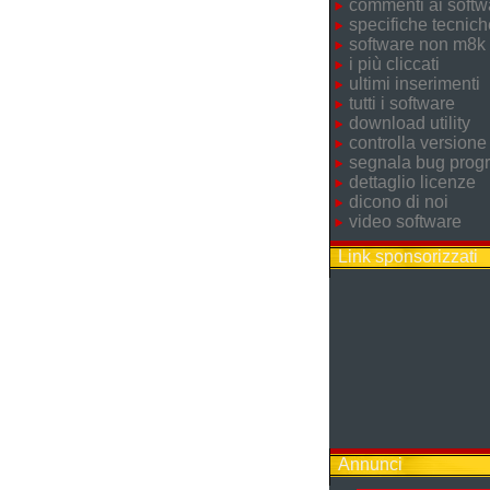
commenti ai softw
specifiche tecnich
software non m8k
i più cliccati
ultimi inserimenti
tutti i software
download utility
controlla versione
segnala bug pro
dettaglio licenze
dicono di noi
video software
Link sponsorizzati
Annunci