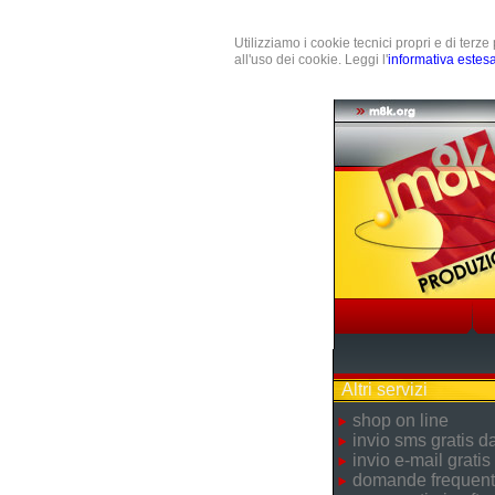
Utilizziamo i cookie tecnici propri e di terz
all'uso dei cookie. Leggi l'
informativa estes
Altri servizi
shop on line
invio sms gratis 
invio e-mail gratis
domande frequent