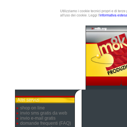
Utilizziamo i cookie tecnici propri e di terz
all'uso dei cookie. Leggi l'
informativa estes
Altri servizi
shop on line
invio sms gratis da web
invio e-mail gratis
domande frequenti (FAQ)