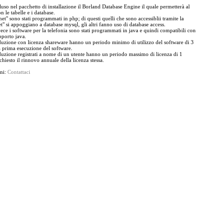
uso nel pacchetto di installazione il Borland Database Engine il quale permetterà al
n le tabelle e i database.
"net" sono stati programmati in php; di questi quelli che sono accessiblii tramite la
t" si appoggiano a database mysql, gli altri fanno uso di database access.
ece i software per la telefonia sono stati programmati in java e quindi compatibili con
upporto java.
ione con licenza shareware hanno un periodo minimo di utilizzo del software di 3
 prima esecuzione del software.
ione registrati a nome di un utente hanno un periodo massimo di licenza di 1
chiesto il rinnovo annuale della licenza stessa.
oni:
Contattaci