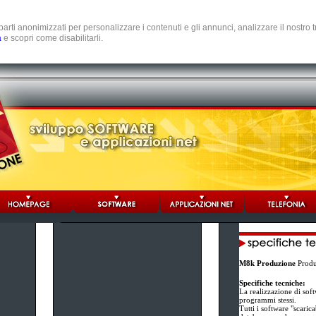
e parti anonimizzati per personalizzare i contenuti e gli annunci, analizzare il nostro
a
e scopri come disabilitarli.
M8k Produzione
Produz
Specifiche tecniche:
La realizzazione di sof
programmi stessi.
Tutti i software "scaric