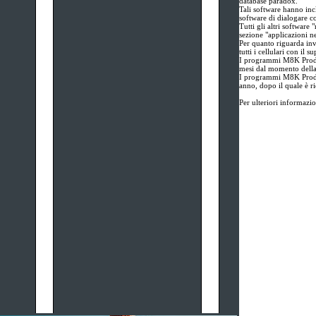
database paradox.
Tali software hanno incl
software di dialogare co
Tutti gli altri software 
sezione "applicazioni ne
Per quanto riguarda inv
tutti i cellulari con il s
I programmi M8K Produz
mesi dal momento della
I programmi M8K Produz
anno, dopo il quale è ri
Per ulteriori informazi