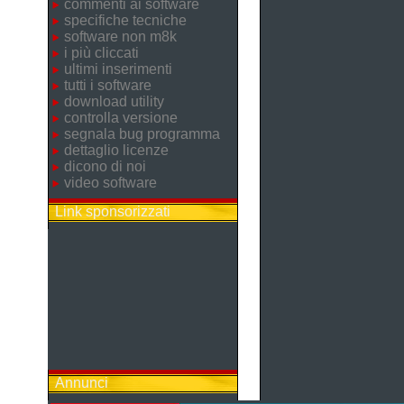
commenti ai software
specifiche tecniche
software non m8k
i più cliccati
ultimi inserimenti
tutti i software
download utility
controlla versione
segnala bug programma
dettaglio licenze
dicono di noi
video software
Link sponsorizzati
Annunci