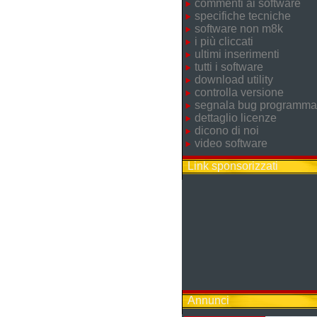
commenti ai software
specifiche tecniche
software non m8k
i più cliccati
ultimi inserimenti
tutti i software
download utility
controlla versione
segnala bug programma
dettaglio licenze
dicono di noi
video software
Link sponsorizzati
Annunci