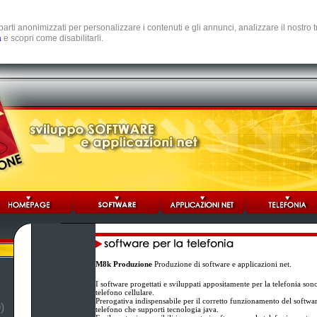
e parti anonimizzati per personalizzare i contenuti e gli annunci, analizzare il nostro
a
e scopri come disabilitarli.
M8k Produzione
Produzione di software e applicazioni net.
I software progettati e sviluppati appositamente per la telefonia son
telefono cellulare.
Prerogativa indispensabile per il corretto funzionamento del software 
)
telefono che supporti tecnologia java.