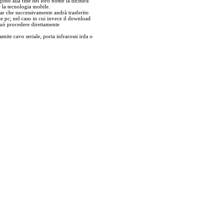
gono alla fine del loro nome la dicitura
 la tecnologia mobile.
jar che successivamente andrà trasferito
e pc; nel caso in cui invece il download
può procedere direttamente
amite cavo seriale, porta infrarossi irda o