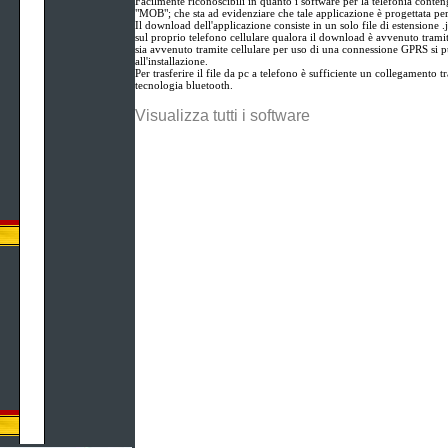
Facilmente riconoscibili in quanto i software per la telefonia conten
"MOB"; che sta ad evidenziare che tale applicazione è progettata per
Il download dell'applicazione consiste in un solo file di estensione .
sul proprio telefono cellulare qualora il download è avvenuto tramit
sia avvenuto tramite cellulare per uso di una connessione GPRS si 
all'installazione.
Per trasferire il file da pc a telefono è sufficiente un collegamento tr
tecnologia bluetooth.
Visualizza tutti i software