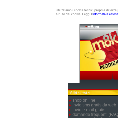
Utilizziamo i cookie tecnici propri e di terz
all'uso dei cookie. Leggi l'
informativa estes
Altri servizi
shop on line
invio sms gratis da web
invio e-mail gratis
domande frequenti (FAQ