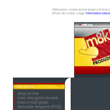
Utilizziamo i cookie tecnici propri e di terz
all'uso dei cookie. Leggi l'
informativa estes
Altri servizi
shop on line
invio sms gratis da web
invio e-mail gratis
domande frequenti (FAQ)