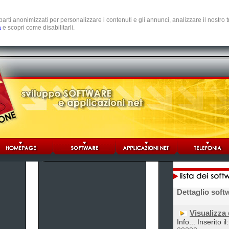
e parti anonimizzati per personalizzare i contenuti e gli annunci, analizzare il nostro
a
e scopri come disabilitarli.
Dettaglio soft
Visualizza 
Info... Inserito 