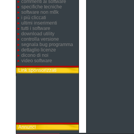
commenti ai software
specifiche tecniche
software non m8k
i più cliccati
ultimi inserimenti
tutti i software
download utility
controlla versione
segnala bug programma
dettaglio licenze
dicono di noi
video software
Link sponsorizzati
Annunci