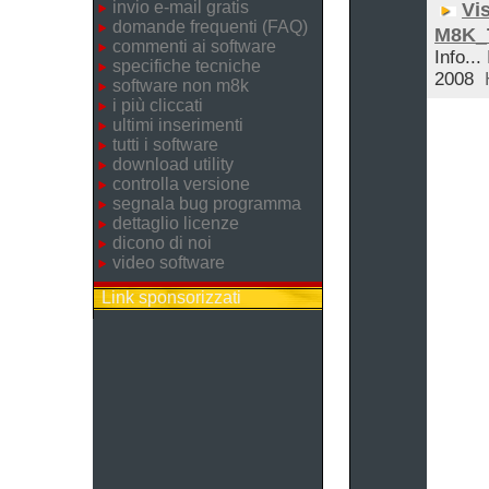
invio e-mail gratis
Vis
domande frequenti (FAQ)
M8K_T
commenti ai software
Info...
specifiche tecniche
2008
software non m8k
i più cliccati
ultimi inserimenti
tutti i software
download utility
controlla versione
segnala bug programma
dettaglio licenze
dicono di noi
video software
Link sponsorizzati