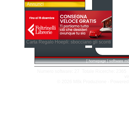
Annunci
Carta Regalo Hoepli: sbocciano gli sconti
[
homepage
|
software m
Numero software: 27 Totale Ricerche: 2365 Hit
vi
© 2026 M8k Produzione - Powere