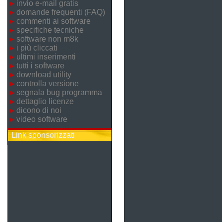
invio e-mail gratis
domande frequenti (FAQ)
commenti ai software
specifiche tecniche
software non m8k
i più cliccati
ultimi inserimenti
tutti i software
download utility
controlla versione
segnala bug programma
dettaglio licenze
dicono di noi
video software
Link sponsorizzati