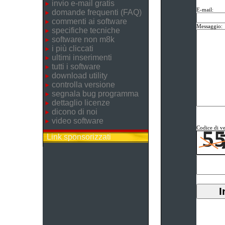
invio e-mail gratis
E-mail:
domande frequenti (FAQ)
commenti ai software
Messaggio:
specifiche tecniche
software non m8k
i più cliccati
ultimi inserimenti
tutti i software
download utility
controlla versione
segnala bug programma
dettaglio licenze
dicono di noi
video software
Codice di ve
Link sponsorizzati