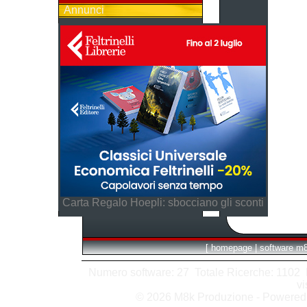
Annunci
Carta Regalo Hoepli: sbocciano gli sconti
[
homepage
|
software m
Numero software: 27 Totale Ricerche: 1102 Hit
vi
© 2026 M8k Produzione - Powere