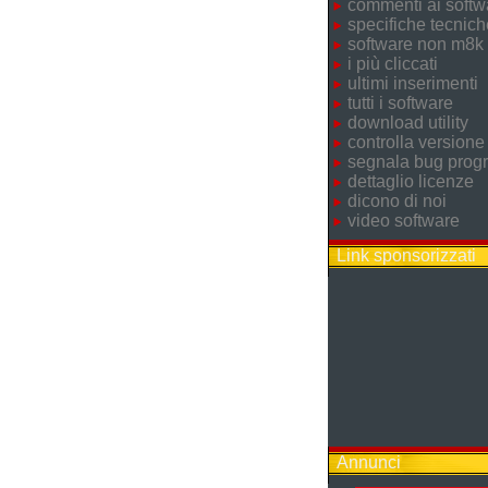
commenti ai softw
specifiche tecnich
software non m8k
i più cliccati
ultimi inserimenti
tutti i software
download utility
controlla versione
segnala bug pro
dettaglio licenze
dicono di noi
video software
Link sponsorizzati
Annunci