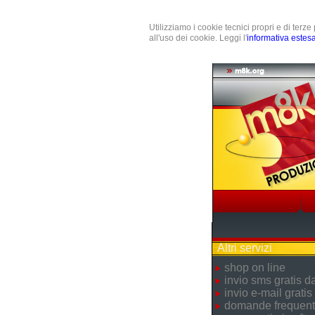
Utilizziamo i cookie tecnici propri e di terz
all'uso dei cookie. Leggi l'
informativa estes
Altri servizi
shop on line
invio sms gratis 
invio e-mail gratis
domande frequent