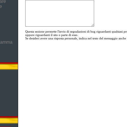
are
e
Questa sezione permette l'invio di segnalazioni di bug riguardanti qualsia
oppure riguardanti il sito o parte di esso.
Se desideri avere una risposta personale, indica nel testo del messaggio anche i
gramma