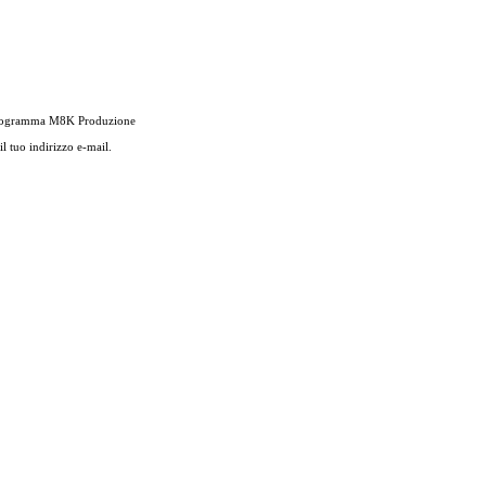
si programma M8K Produzione
l tuo indirizzo e-mail.