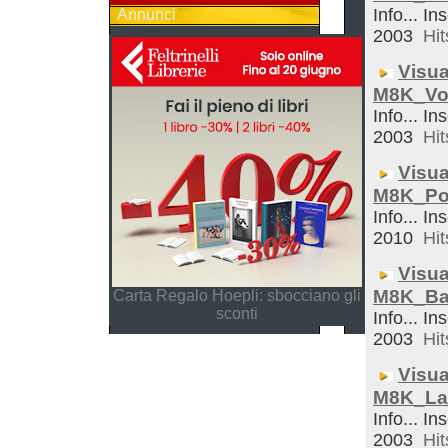
Info... In
Annunci
2003
Hit
Visua
M8K_Vo
Info... In
2003
Hit
Visua
M8K_Po
Info... In
2010
Hit
Visua
M8K_Ba
Carta Regalo Hoepli: sbocciano gli
sconti
Info... In
2003
Hit
Visua
M8K_La
Info... In
2003
Hit