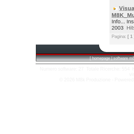
Visua
M8K_Mul
Info... In
2003
Hit
Pagina:
[ 1 
[
homepage
|
software m
Numero software: 27 Totale Ricerche: 554 Hit
vi
© 2026 M8k Produzione - Powere