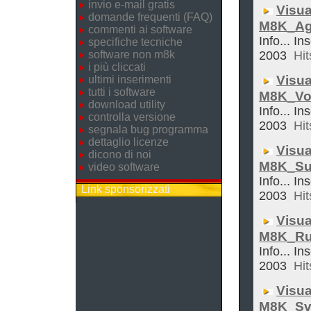
invio e-mail gratis
Visua
domande frequenti (FAQ)
M8K_Ag
commenti ai software
Info... In
specifiche tecniche
software non m8k
2003
Hit
i più cliccati
Visua
ultimi inserimenti
tutti i software
M8K_Vol
download utility
Info... In
controlla versione
2003
Hit
segnala bug programma
dettaglio licenze
Visua
dicono di noi
M8K_Su
video software
Info... In
Link sponsorizzati
2003
Hit
Visua
M8K_Ru
Info... In
2003
Hit
Visua
M8K_Sve