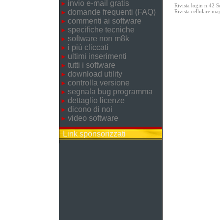
invio e-mail gratis
Rivista login n.42 
domande frequenti (FAQ)
Rivista cellulare m
commenti ai software
specifiche tecniche
software non m8k
i più cliccati
ultimi inserimenti
tutti i software
download utility
controlla versione
segnala bug programma
dettaglio licenze
dicono di noi
video software
Link sponsorizzati