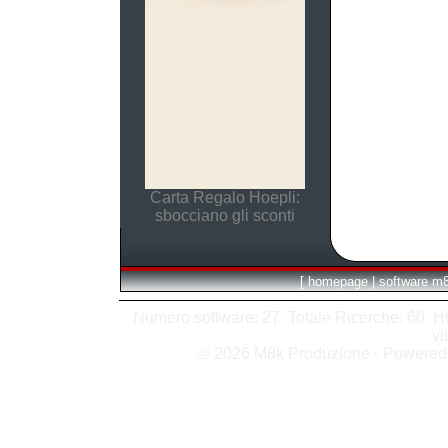
Carta Regalo Hoepli:
sbocciano gli sconti
[
homepage
|
software m
Numero software: 27 Totale Ricerche: 60 Hits
vi
© 2026 M8k Produzione - Powere