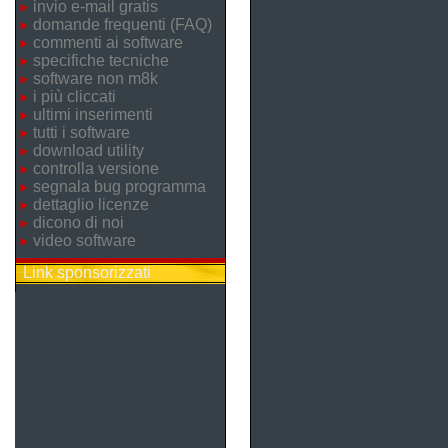
invio e-mail gratis
domande frequenti (FAQ)
commenti ai software
specifiche tecniche
software non m8k
i più cliccati
ultimi inserimenti
tutti i software
download utility
controlla versione
segnala bug programma
dettaglio licenze
dicono di noi
video software
Link sponsorizzati