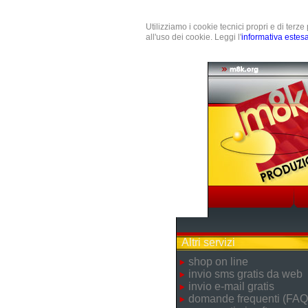
Utilizziamo i cookie tecnici propri e di terz
all'uso dei cookie. Leggi l'
informativa estes
Altri servizi
shop on line
invio sms gratis da web
invio e-mail gratis
domande frequenti (FAQ