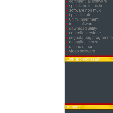
commenti ai software
specifiche tecniche
software non m8k
i più cliccati
ultimi inserimenti
tutti i software
download utility
controlla versione
segnala bug programma
dettaglio licenze
dicono di noi
video software
Link sponsorizzati
Annunci