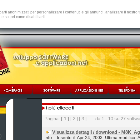
e parti anonimizzati per personalizzare i contenuti e gli annunci, analizzare il nostro
a
e scopri come disabilitarli.
Pagina:
[ 1 ]
[ 2 ]
[ 3 ]
... da 1 - 10 su 27 softw
Visualizza dettagli / download - M8K_A
)
Info... Inserito il: Apr 24, 2003
Ultima modifica: 