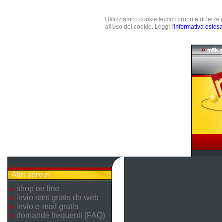
Utilizziamo i cookie tecnici propri e di terz
all'uso dei cookie. Leggi l'
informativa estes
Altri servizi
shop on line
invio sms gratis da web
invio e-mail gratis
domande frequenti (FAQ)