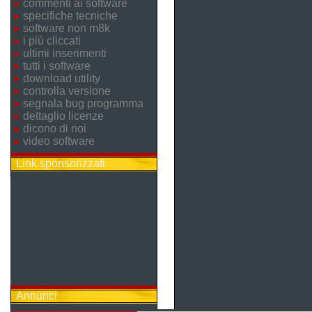
commenti ai software
specifiche tecniche
software non m8k
i più cliccati
ultimi inserimenti
tutti i software
download utility
controlla versione
segnala bug programma
dettaglio licenze
dicono di noi
video software
Link sponsorizzati
Annunci