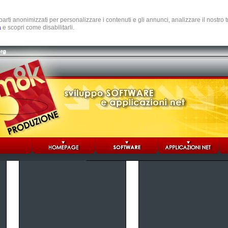
e parti anonimizzati per personalizzare i contenuti e gli annunci, analizzare il nostro
a
e scopri come disabilitarli.