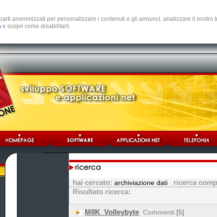
e parti anonimizzati per personalizzare i contenuti e gli annunci, analizzare il nostro
a
e scopri come disabilitarli.
hai cercato:
ricerca compl
archiviazione dati
Risultato ricerca:
M8K_Volleybyte
Commenti
[5]