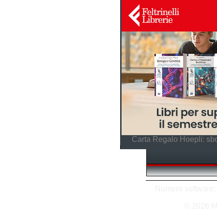
Carta Regalo Hoepli: sbo
Numero software: 2
© 2026 M