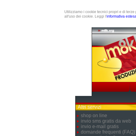
Utilizziamo i cookie tecnici propri e di terz
all'uso dei cookie. Leggi l'
informativa estes
Altri servizi
shop on line
invio sms gratis da web
invio e-mail gratis
domande frequenti (FAQ)