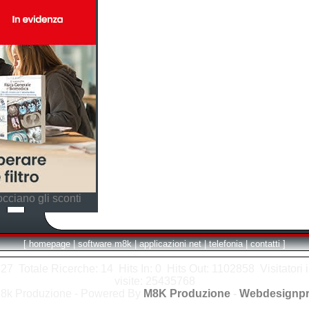
cciano gli sconti
[
homepage
|
software m8k
|
applicazioni net
|
telefonia
|
contatti
]
7 Totale Ricerche: 14 Hits In: 0 Hits Out: 1102858 Visitatori i
visite: 25435768
8k Produzione - Powered By
M8K Produzione
-
Webdesignpr