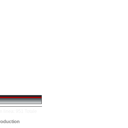
n linea: 951 Totale
oduction