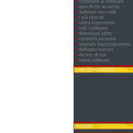
commenti ai software
specifiche tecniche
software non m8k
i più cliccati
ultimi inserimenti
tutti i software
download utility
controlla versione
segnala bug programma
dettaglio licenze
dicono di noi
video software
Link sponsorizzati
Annunci