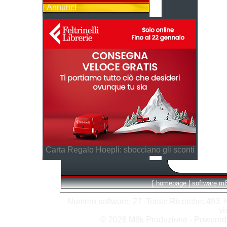
Annunci
Carta Regalo Hoepli: sbocciano gli sconti
[
homepage
|
software m
Numero software: 27 Totale Ricerche: 493 Hit
vi
© 2026 M8k Produzione - Powere