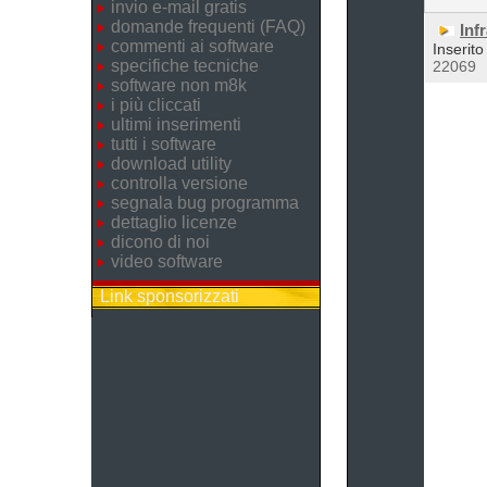
invio e-mail gratis
domande frequenti (FAQ)
Inf
commenti ai software
Inserito
specifiche tecniche
22069
software non m8k
i più cliccati
ultimi inserimenti
tutti i software
download utility
controlla versione
segnala bug programma
dettaglio licenze
dicono di noi
video software
Link sponsorizzati