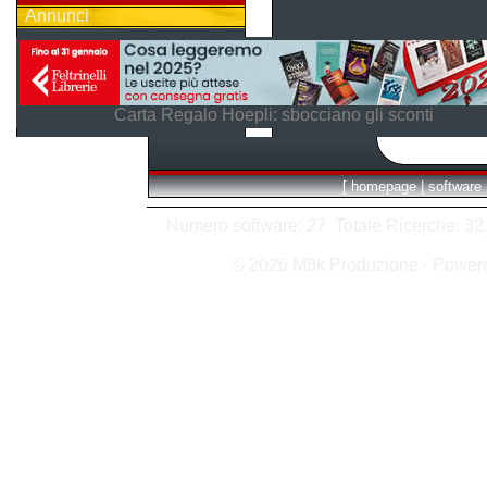
Annunci
Carta Regalo Hoepli: sbocciano gli sconti
[
homepage
|
software
Numero software: 27 Totale Ricerche: 32 H
© 2026 M8k Produzione - Powe