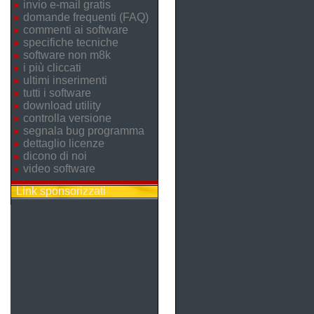
invio e-mail gratis
domande frequenti (FAQ)
commenti ai software
specifiche tecniche
software non m8k
i più cliccati
ultimi inserimenti
tutti i software
download utility
controlla versione
segnala bug programma
dettaglio licenze
dicono di noi
video software
Link sponsorizzati