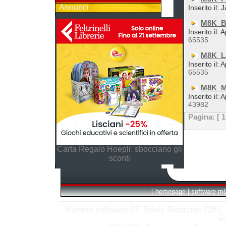
Annunci
Inserito il:
M8K_B
Inserito il:
65535
M8K_L
Inserito il:
65535
M8K_Mu
Inserito il:
43982
Pagina:
[ 1
Carta Regalo Hoepli: sbocciano gli
sconti
[
homepage
|
software m
Numero software: 27 Totale Ricerche: 2351 Hit
vi