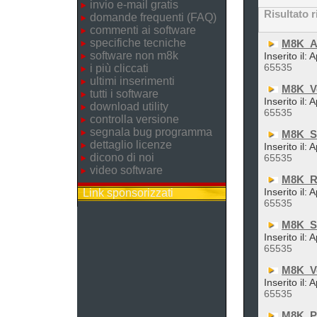
invio e-mail gratis
Risultato r
domande frequenti (FAQ)
commenti ai software
specifiche tecniche
M8K_A
software non m8k
Inserito il:
65535
i più cliccati
ultimi inserimenti
M8K_Vo
tutti i software
Inserito il:
download utility
65535
controlla versione
segnala bug programma
M8K_S
dettaglio licenze
Inserito il:
dicono di noi
65535
video software
M8K_R
Inserito il:
Link sponsorizzati
65535
M8K_Sv
Inserito il:
65535
M8K_Vo
Inserito il:
65535
M8K_P