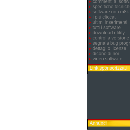
commenti ai softw
specifiche tecnich
software non m8k
i più cliccati
ultimi inserimenti
tutti i software
download utility
controlla versione
segnala bug pro
dettaglio licenze
dicono di noi
video software
Link sponsorizzati
Annunci