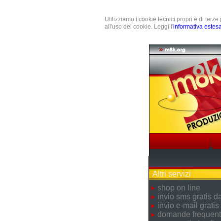
Utilizziamo i cookie tecnici propri e di terz
all'uso dei cookie. Leggi l'
informativa estes
Altri servizi
shop on line
invio sms gratis 
invio e-mail gratis
domande frequent