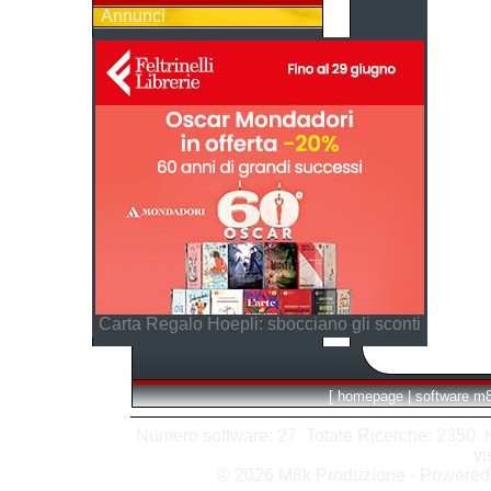
Annunci
Carta Regalo Hoepli: sbocciano gli sconti
[
homepage
|
software m
Numero software: 27 Totale Ricerche: 2350 Hit
vi
© 2026 M8k Produzione - Powere