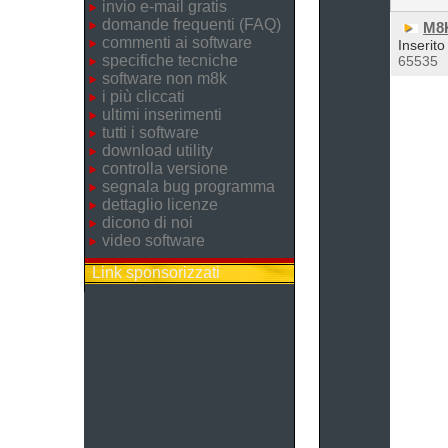
invio e-mail gratis
domande frequenti (FAQ)
M8K
commenti ai software
Inserito
specifiche tecniche
65535
software non m8k
i più cliccati
ultimi inserimenti
tutti i software
download utility
controlla versione
segnala bug programma
dettaglio licenze
dicono di noi
video software
Link sponsorizzati