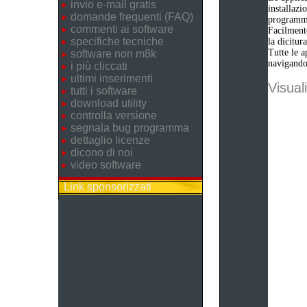
invio e-mail gratis
installazi
domande frequenti (FAQ)
programm
commenti ai software
Facilmente
specifiche tecniche
la dicitu
Tutte le a
software non m8k
navigando 
i più cliccati
ultimi inserimenti
Visuali
tutti i software
download utility
controlla versione
segnala bug programma
dettaglio licenze
dicono di noi
video software
Link sponsorizzati