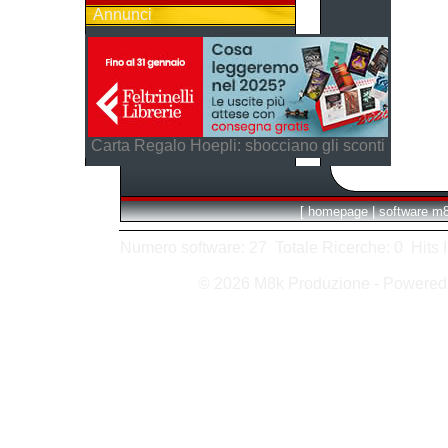
Annunci
Carta Regalo Hoepli: sbocciano gli sconti
[
homepage
|
software m
Numero software: 27 Totale Ricerche: 0 Hits In:
© 2026 M8k Produzione - Powere