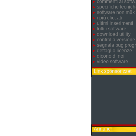
commenti ai softw
specifiche tecnich
software non m8k
i più cliccati
ultimi inserimenti
tutti i software
download utility
controlla versione
segnala bug pro
dettaglio licenze
dicono di noi
video software
Link sponsorizzati
Annunci