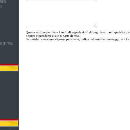
are
e
Questa sezione permette l'invio di segnalazioni di bug riguardanti qualsia
oppure riguardanti il sito o parte di esso.
Se desideri avere una risposta personale, indica nel testo del messaggio anche i
gramma