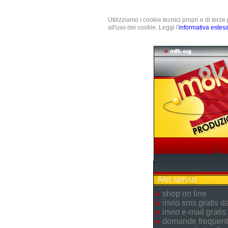
Utilizziamo i cookie tecnici propri e di terz
all'uso dei cookie. Leggi l'
informativa estes
Altri servizi
shop on line
invio sms gratis 
invio e-mail gratis
domande frequent