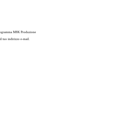
si programma M8K Produzione
l tuo indirizzo e-mail.