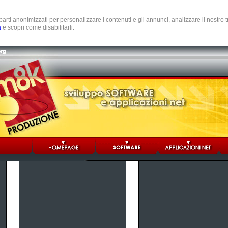
e parti anonimizzati per personalizzare i contenuti e gli annunci, analizzare il nostro
a
e scopri come disabilitarli.