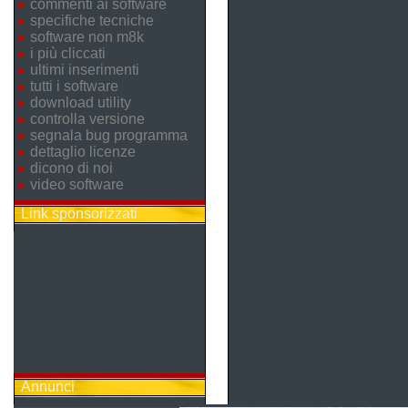
commenti ai software
specifiche tecniche
software non m8k
i più cliccati
ultimi inserimenti
tutti i software
download utility
controlla versione
segnala bug programma
dettaglio licenze
dicono di noi
video software
Link sponsorizzati
Annunci