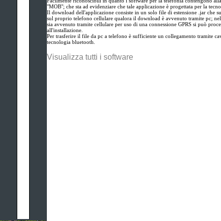
Facilmente riconoscibili in quanto i software per la telefonia contengono alla
"MOB"; che sta ad evidenziare che tale applicazione è progettata per la tecn
Il download dell'applicazione consiste in un solo file di estensione .jar che 
sul proprio telefono cellulare qualora il download è avvenuto tramite pc; ne
sia avvenuto tramite cellulare per uso di una connessione GPRS si può proce
all'installazione.
Per trasferire il file da pc a telefono è sufficiente un collegamento tramite cav
tecnologia bluetooth.
Visualizza tutti i software