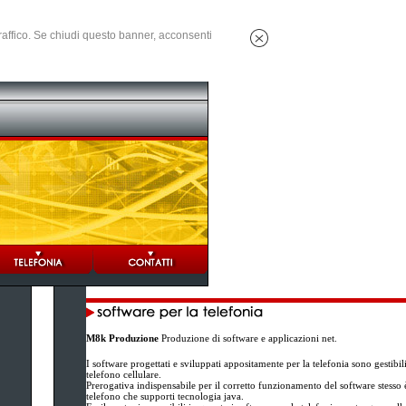
 traffico. Se chiudi questo banner, acconsenti
M8k Produzione
Produzione di software e applicazioni net.
I software progettati e sviluppati appositamente per la telefonia sono gestibi
telefono cellulare.
Prerogativa indispensabile per il corretto funzionamento del software stesso è 
telefono che supporti tecnologia java.