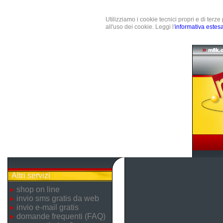
Utilizziamo i cookie tecnici propri e di terz
all'uso dei cookie. Leggi l'
informativa estes
Altri servizi
shop on line
invio sms gratis da web
invio e-mail gratis
domande frequenti (FAQ)