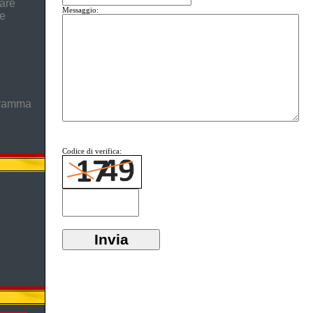
are
Messaggio:
he
gramma
Codice di verifica: