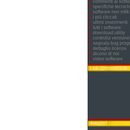
commenti ai softw
specifiche tecnic
software non m8k
i più cliccati
ultimi inserimenti
tutti i software
download utility
controlla versione
segnala bug pro
dettaglio licenze
dicono di noi
video software
Link sponsorizzati
Annunci