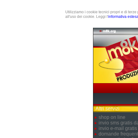
Utilizziamo i cookie tecnici propri e di terz
all'uso dei cookie. Leggi l'
informativa estes
Altri servizi
shop on line
invio sms gratis 
invio e-mail gratis
domande frequent