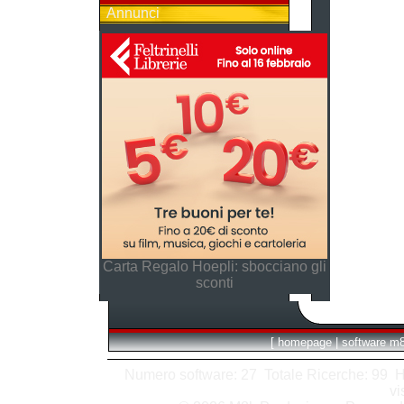
Annunci
Carta Regalo Hoepli: sbocciano gli
sconti
[
homepage
|
software m
Numero software: 27 Totale Ricerche: 99 Hits
vi