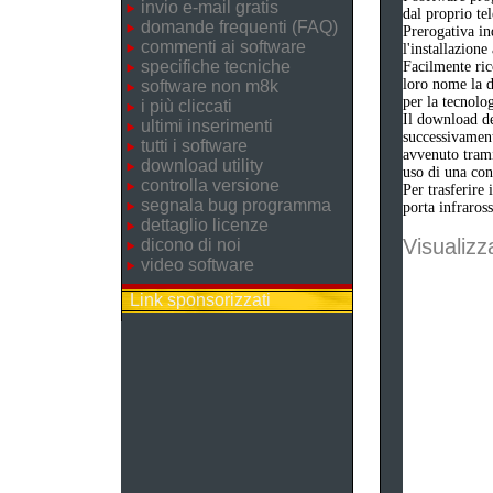
invio e-mail gratis
dal proprio tel
domande frequenti (FAQ)
Prerogativa in
commenti ai software
l'installazione
specifiche tecniche
Facilmente ric
loro nome la d
software non m8k
per la tecnolo
i più cliccati
Il download del
ultimi inserimenti
successivament
tutti i software
avvenuto trami
download utility
uso di una con
controlla versione
Per trasferire 
segnala bug programma
porta infraross
dettaglio licenze
Visualizza
dicono di noi
video software
Link sponsorizzati