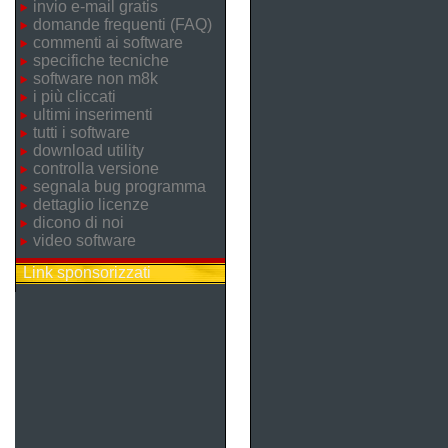
invio e-mail gratis
domande frequenti (FAQ)
commenti ai software
specifiche tecniche
software non m8k
i più cliccati
ultimi inserimenti
tutti i software
download utility
controlla versione
segnala bug programma
dettaglio licenze
dicono di noi
video software
Link sponsorizzati