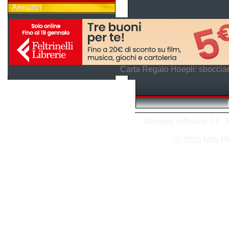
Annunci
Carta Regalo Hoepli: sboccian
Numero software: 27 Tot
© 2026 M8k Pr