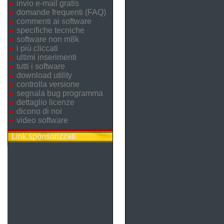
invio e-mail gratis
domande frequenti (FAQ)
commenti ai software
specifiche tecniche
software non m8k
i più cliccati
ultimi inserimenti
tutti i software
download utility
controlla versione
segnala bug programma
dettaglio licenze
dicono di noi
video software
Link sponsorizzati