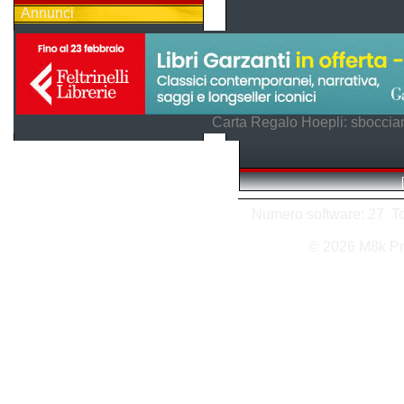
Annunci
Carta Regalo Hoepli: sboccian
Numero software: 27 Tota
© 2026 M8k Pr