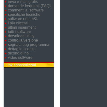
invio e-mail gratis
domande frequenti (FAQ)
commenti ai software
specifiche tecniche
software non m8k
i più cliccati
ultimi inserimenti
tutti i software
download utility
controlla versione
segnala bug programma
dettaglio licenze
dicono di noi
video software
Link sponsorizzati