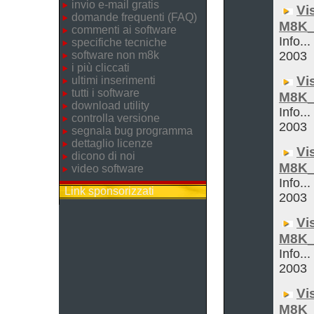
invio e-mail gratis
Vi
domande frequenti (FAQ)
M8K_
commenti ai software
Info...
specifiche tecniche
software non m8k
2003
i più cliccati
Vi
ultimi inserimenti
tutti i software
M8K_
download utility
Info...
controlla versione
2003
segnala bug programma
dettaglio licenze
Vi
dicono di noi
M8K_
video software
Info...
Link sponsorizzati
2003
Vi
M8K_
Info...
2003
Vi
M8K_