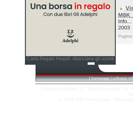
Vi
M8K_
Info...
2003
Pagina
Carta Regalo Hoepli: sbocciano gli sconti
[
homepage
|
software m
Numero software: 27 Totale Ricerche: 76 Hits
vi
© 2026 M8k Produzione - Powere