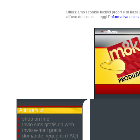
Utilizziamo i cookie tecnici propri e di terz
all'uso dei cookie. Leggi l'
informativa estes
Altri servizi
shop on line
invio sms gratis da web
invio e-mail gratis
domande frequenti (FAQ)