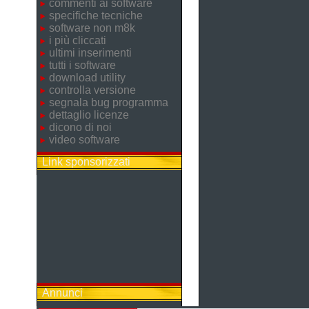
commenti ai software
specifiche tecniche
software non m8k
i più cliccati
ultimi inserimenti
tutti i software
download utility
controlla versione
segnala bug programma
dettaglio licenze
dicono di noi
video software
Link sponsorizzati
Annunci