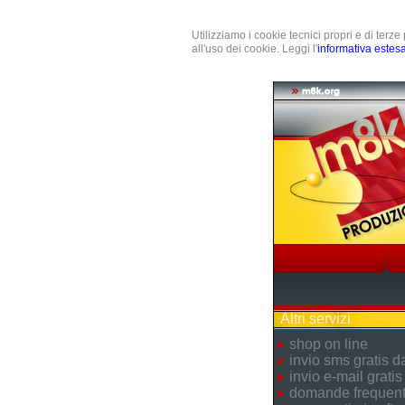
Utilizziamo i cookie tecnici propri e di terz
all'uso dei cookie. Leggi l'
informativa estes
Altri servizi
shop on line
invio sms gratis 
invio e-mail gratis
domande frequent