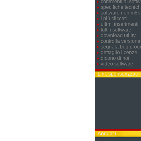
commenti ai softw
specifiche tecnic
software non m8k
i più cliccati
ultimi inserimenti
tutti i software
download utility
controlla versione
segnala bug pro
dettaglio licenze
dicono di noi
video software
Link sponsorizzati
Annunci