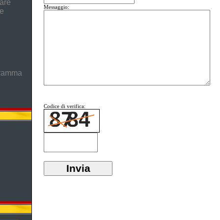
are
Messaggio:
he
gramma
Codice di verifica: