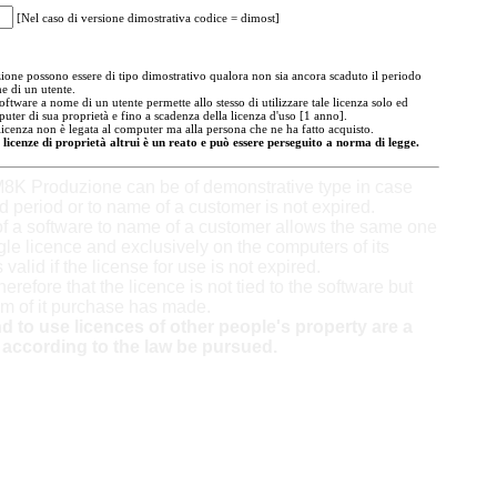
[Nel caso di versione dimostrativa codice = dimost]
ne possono essere di tipo dimostrativo qualora non sia ancora scaduto il periodo
e di un utente.
oftware a nome di un utente permette allo stesso di utilizzare tale licenza solo ed
uter di sua proprietà e fino a scadenza della licenza d'uso [1 anno].
licenza non è legata al computer ma alla persona che ne ha fatto acquisto.
 licenze di proprietà altrui è un reato e può essere perseguito a norma di legge.
8K Produzione can be of demonstrative type in case
ed period or to name of a customer is not expired.
f a software to name of a customer allows the same one
gle licence and exclusively on the computers of its
 valid if the license for use is not expired.
therefore that the licence is not tied to the software but
m of it purchase has made.
 to use licences of other people's property are a
according to the law be pursued.