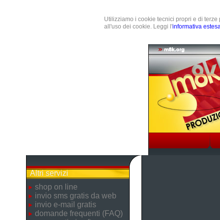
Utilizziamo i cookie tecnici propri e di terz
all'uso dei cookie. Leggi l'
informativa estes
Altri servizi
shop on line
invio sms gratis da web
invio e-mail gratis
domande frequenti (FAQ)