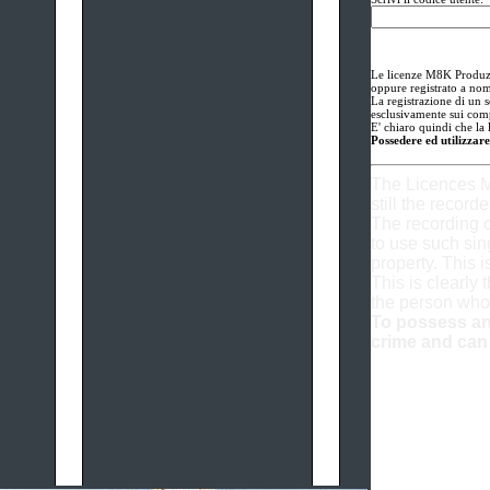
Le licenze M8K Produzio
oppure registrato a nom
La registrazione di un s
esclusivamente sui comp
E' chiaro quindi che la 
Possedere ed utilizzare
The Licences M
still the record
The recording o
to use such sin
property. This is
This is clearly 
the person who
To possess and
crime and can 