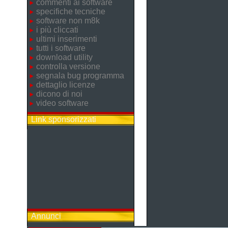
commenti ai software
specifiche tecniche
software non m8k
i più cliccati
ultimi inserimenti
tutti i software
download utility
controlla versione
segnala bug programma
dettaglio licenze
dicono di noi
video software
Link sponsorizzati
Annunci