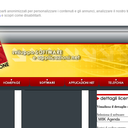
e parti anonimizzati per personalizzare i contenuti e gli annunci, analizzare il nostro
a
e scopri come disabilitarli.
Visualizza il dettagli
Seleziona il software:
Scrivi il codice utente: