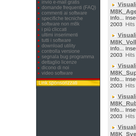
invio e-mail gratis
Visual
domande frequenti (FAQ)
M8K_Ag
commenti ai software
Info... Inse
specifiche tecniche
software non m8k
2003
Hits 
i più cliccati
Visual
ultimi inserimenti
tutti i software
M8K_Voll
download utility
Info... Inse
controlla versione
2003
Hits 
segnala bug programma
dettaglio licenze
Visual
dicono di noi
M8K_Sup
video software
Info... Inse
Link sponsorizzati
2003
Hits 
Visual
M8K_Rub
Info... Inse
2003
Hits 
Visual
M8K_Sveg