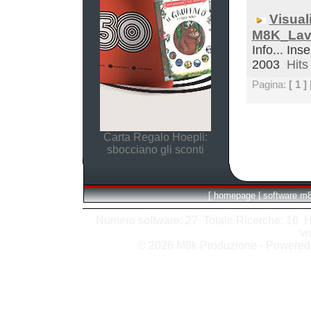
Visual
M8K_Lav
Info... Ins
2003
Hits 
Pagina:
[ 1 ]
Carta Regalo Hoepli:
sbocciano gli sconti
[
homepage
|
software m
Numero software: 27 Totale Ricerche: 16 Hits
vi
© 2026 M8k Produzione - Powere