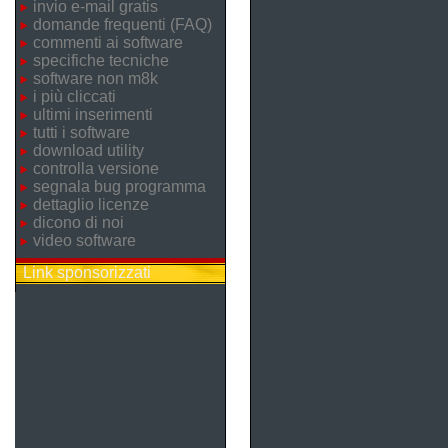
invio e-mail gratis
domande frequenti (FAQ)
commenti ai software
specifiche tecniche
software non m8k
i più cliccati
ultimi inserimenti
tutti i software
download utility
controlla versione
segnala bug programma
dettaglio licenze
dicono di noi
video software
Link sponsorizzati