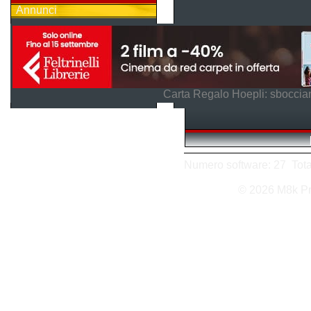
Annunci
Carta Regalo Hoepli: sboccian
Numero software: 27 Totale
© 2026 M8k P