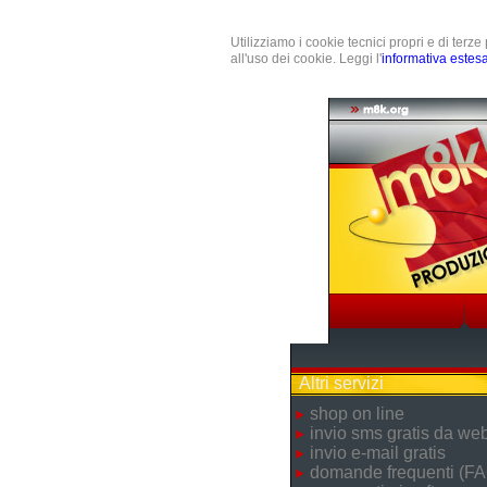
Utilizziamo i cookie tecnici propri e di terz
all'uso dei cookie. Leggi l'
informativa estes
Altri servizi
shop on line
invio sms gratis da we
invio e-mail gratis
domande frequenti (FA