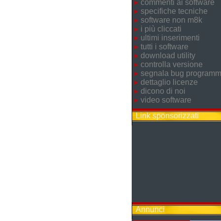
commenti ai software
specifiche tecniche
software non m8k
i più cliccati
ultimi inserimenti
tutti i software
download utility
controlla versione
segnala bug program
dettaglio licenze
dicono di noi
video software
Link sponsorizzati
Annunci