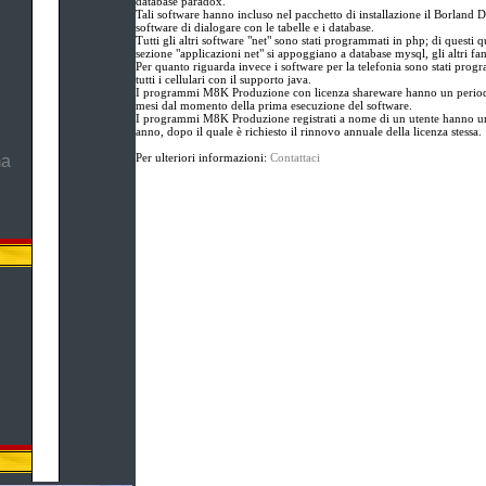
database paradox.
Tali software hanno incluso nel pacchetto di installazione il Borland D
software di dialogare con le tabelle e i database.
Tutti gli altri software "net" sono stati programmati in php; di questi qu
sezione "applicazioni net" si appoggiano a database mysql, gli altri fa
Per quanto riguarda invece i software per la telefonia sono stati prog
tutti i cellulari con il supporto java.
I programmi M8K Produzione con licenza shareware hanno un periodo
mesi dal momento della prima esecuzione del software.
I programmi M8K Produzione registrati a nome di un utente hanno un
anno, dopo il quale è richiesto il rinnovo annuale della licenza stessa.
Per ulteriori informazioni:
Contattaci
ma