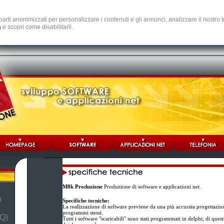
e parti anonimizzati per personalizzare i contenuti e gli annunci, analizzare il nostro
a
e scopri come disabilitarli.
M8k Produzione
Produzione di software e applicazioni net.
b
Specifiche tecniche:
La realizzazione di software previene da una più accurata progettazio
programmi stessi.
Q)
Tutti i software "scaricabili" sono stati programmati in delphi; di ques