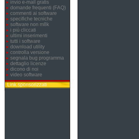
invio e-mail gratis
domande frequenti (FAQ)
commenti ai software
specifiche tecniche
software non m8k
i più cliccati
ultimi inserimenti
tutti i software
download utility
controlla versione
segnala bug programma
dettaglio licenze
dicono di noi
video software
Link sponsorizzati