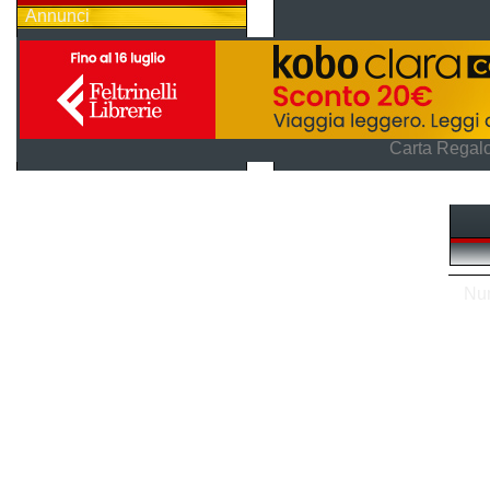
Annunci
Carta Regalo
Num