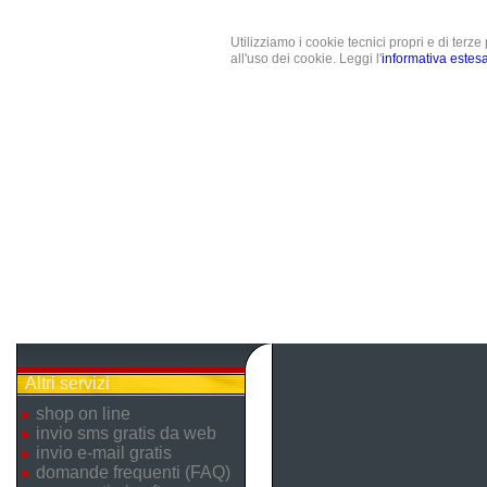
Utilizziamo i cookie tecnici propri e di terz
all'uso dei cookie. Leggi l'
informativa estes
Altri servizi
shop on line
invio sms gratis da web
invio e-mail gratis
domande frequenti (FAQ)