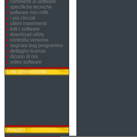
commenti ai software
specifiche tecniche
software non m8k
i più cliccati
ultimi inserimenti
tutti i software
download utility
controlla versione
segnala bug programma
dettaglio licenze
dicono di noi
video software
Link sponsorizzati
Annunci