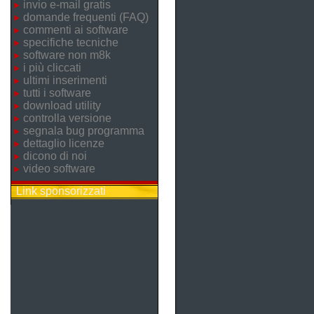
invio e-mail gratis
domande frequenti (FAQ)
commenti ai software
specifiche tecniche
software non m8k
i più cliccati
ultimi inserimenti
tutti i software
download utility
controlla versione
segnala bug programma
dettaglio licenze
dicono di noi
video software
Link sponsorizzati