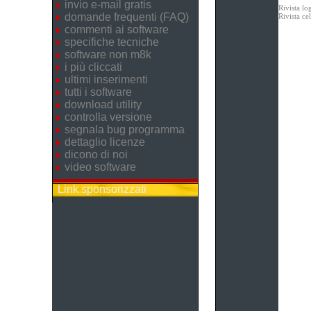
invio e-mail gratis
Rivista lo
domande frequenti (FAQ)
Rivista c
commenti ai software
specifiche tecniche
software non m8k
i più cliccati
ultimi inserimenti
tutti i software
download utility
controlla versione
segnala bug programma
dettaglio licenze
dicono di noi
video software
Link sponsorizzati