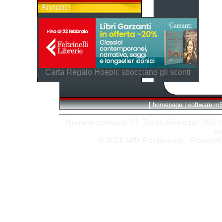
Annunci
Carta Regalo Hoepli: sbocciano gli sconti
[
homepage
|
software m
Numero software: 27 Totale Ricerche: 290 Hit
vi
© 2026 M8k Produzione - Powere