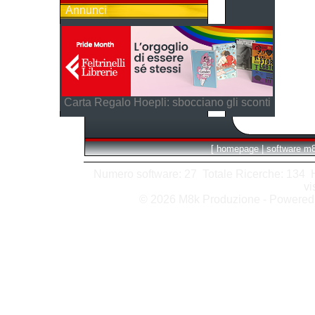
Annunci
Carta Regalo Hoepli: sbocciano gli sconti
[
homepage
|
software m
Numero software: 27 Totale Ricerche: 134 Hit
vi
© 2026 M8k Produzione - Powere