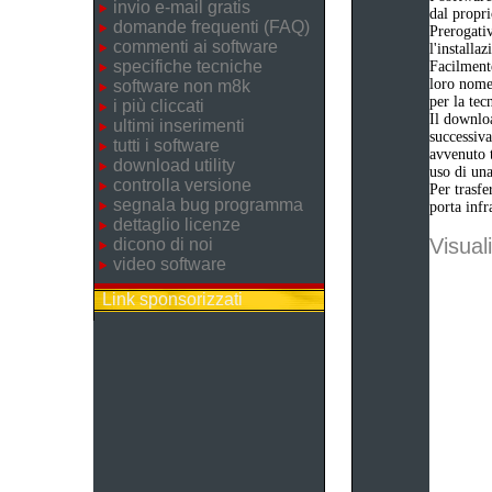
invio e-mail gratis
dal propri
domande frequenti (FAQ)
Prerogativ
commenti ai software
l'installa
specifiche tecniche
Facilmente
loro nome 
software non m8k
per la tec
i più cliccati
Il downloa
ultimi inserimenti
successiva
tutti i software
avvenuto t
download utility
uso di una
controlla versione
Per trasfe
segnala bug programma
porta infr
dettaglio licenze
Visuali
dicono di noi
video software
Link sponsorizzati