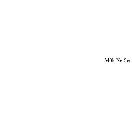
M8k NetSend 