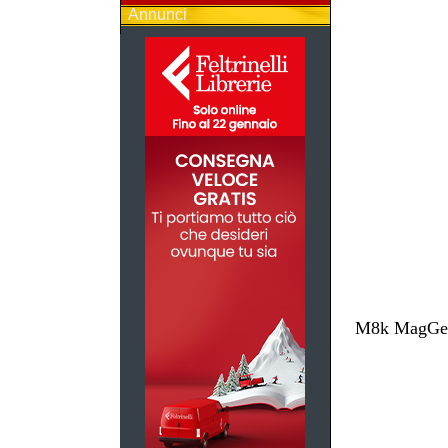
Annunci
M8k MagGest