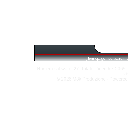
[
homepage
|
software m
Numero software: 27 Totale Ricerche: 2365 Hit
vi
© 2026 M8k Produzione - Powere