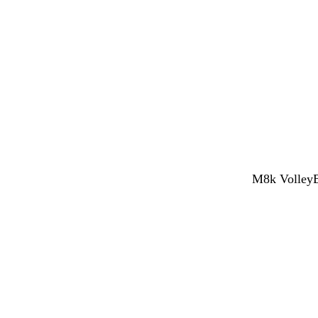
M8k VolleyBy