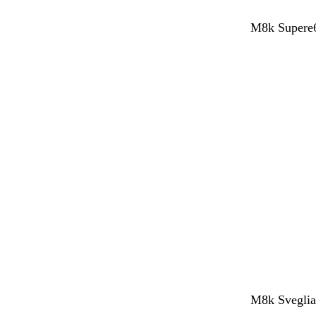
M8k Supere6
M8k SvegliaT