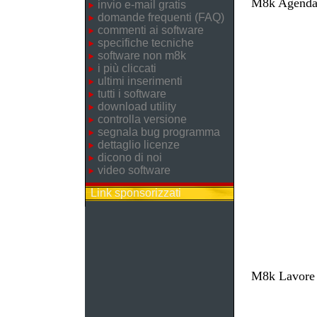
M8k Agenda 
invio e-mail gratis
domande frequenti (FAQ)
commenti ai software
specifiche tecniche
software non m8k
i più cliccati
ultimi inserimenti
tutti i software
download utility
controlla versione
segnala bug programma
dettaglio licenze
dicono di noi
video software
Link sponsorizzati
M8k Lavore -