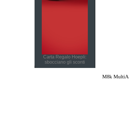
Carta Regalo Hoepli:
sbocciano gli sconti
M8k MultiAcc