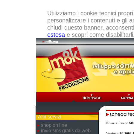
Utilizziamo i cookie tecnici propri
personalizzare i contenuti e gli a
chiudi questo banner, acconsenti a
estesa
e scopri come disabilitarli
Altri servizi
Nome software:
M8K
shop on line
invio sms gratis da web
Versione:
04.2002-