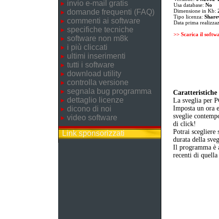
invio e-mail gratis
Usa database:
No
domande frequenti (FAQ)
Dimensione in Kb:
Tipo licenza:
Share
commenti ai software
Data prima realizza
specifiche tecniche
>> Scarica il softw
software non m8k
i più cliccati
ultimi inserimenti
tutti i software
download utility
controlla versione
segnala bug programma
Caratteristiche 
dettaglio licenze
La sveglia per 
dicono di noi
Imposta un ora e
sveglie contempo
video software
di click!
Potrai scegliere 
Link sponsorizzati
durata della sveg
Il programma è a
recenti di quella