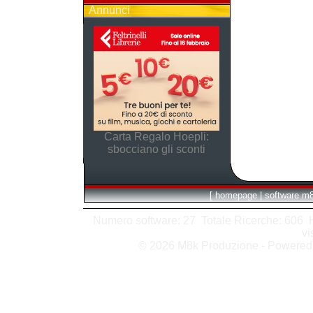
Annunci
Carta Regalo Hoepli:
sbocciano gli sconti
[
homepage
|
software m
Numero software: 27 Totale Ricerche: 606 Hit
vi
© 2026 M8k Produzione - Powere