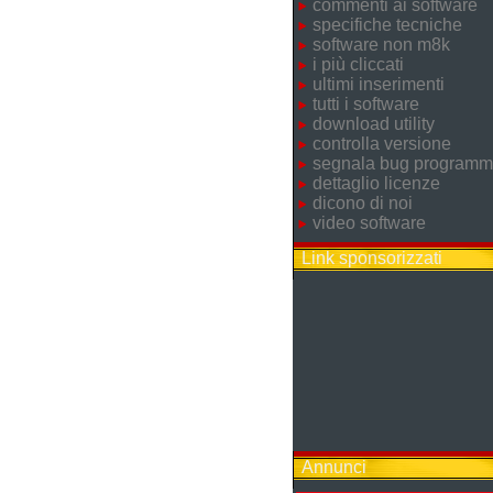
commenti ai software
specifiche tecniche
software non m8k
i più cliccati
ultimi inserimenti
tutti i software
download utility
controlla versione
segnala bug program
dettaglio licenze
dicono di noi
video software
Link sponsorizzati
Annunci