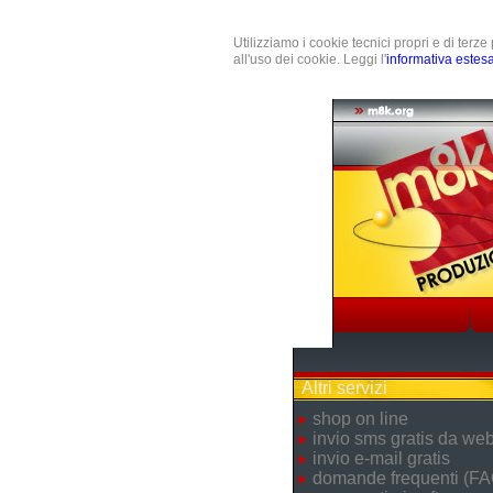
Utilizziamo i cookie tecnici propri e di terz
all'uso dei cookie. Leggi l'
informativa estes
Altri servizi
shop on line
invio sms gratis da we
invio e-mail gratis
domande frequenti (FA