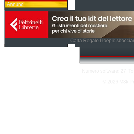
Annunci
Carta Regalo Hoepli: sboccian
Numero software: 27 Tota
© 2026 M8k P