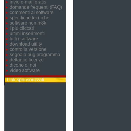
invio e-mail gratis
domande frequenti (FAQ)
commenti ai software
specifiche tecniche
software non m8k
i più cliccati
ultimi inserimenti
tutti i software
download utility
controlla versione
segnala bug programma
dettaglio licenze
dicono di noi
video software
Link sponsorizzati