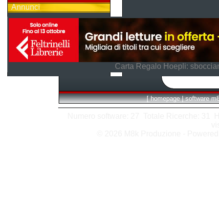
Annunci
Carta Regalo Hoepli: sboccian
[
homepage
|
software m
Numero software: 27 Totale Ricerche: 31 Hits
vi
© 2026 M8k Produzione - Powere