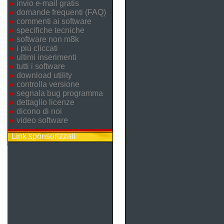
invio e-mail gratis
domande frequenti (FAQ)
commenti ai software
specifiche tecniche
software non m8k
i più cliccati
ultimi inserimenti
tutti i software
download utility
controlla versione
segnala bug programma
dettaglio licenze
dicono di noi
video software
Link sponsorizzati